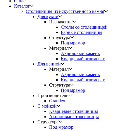
О нас
Каталог
Столешницы из искусственного камня
Для кухни
Назначение
Столы со столешницей
Барные столешницы
Структура
Под мрамор
Материал
Акриловый камень
Кварцевый агломерат
Для ванной
Материал
Акриловый камень
Кварцевый агломерат
Структура
Под мрамор
Производители
Grandex
С мойкой
Кварцевые столешницы
Акриловые столешницы
Структура
Под мрамор